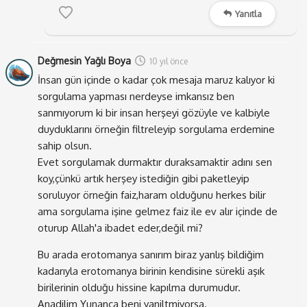
öğrensek, sanırım kendimizi büyük bir boşlukta gibi
Yanıtla
hissederdik. O yüzden yazılarımı okuyan sizlerden de
şüphe ettim bir an. Acaba yazdıklarımı okuyan insanlar
Değmesin Yağlı Boya
okuduklarını ne kadar sorguluyor?
(Bunu kendinize
10 yıl önce
İnsan gün içinde o kadar çok mesaja maruz kalıyor ki
sorun olur mu?)
sorgulama yapması nerdeyse imkansız ben
Hatta bir test yapmayı bile düşündüm. Bir şeyi allayıp
sanmıyorum ki bir insan herşeyi gözüyle ve kalbiyle
pullayıp süsleyerek önünüze koysam, acaba
duyduklarını örneğin filtreleyip sorgulama erdemine
düşüncelerimle aynı doğrultuda yorumlar mı gelecek?
sahip olsun.
Evet sorgulamak durmaktır duraksamaktir adını sen
Yoksa birisi çıkıp, bence bu konuda yanlış
koy,çünkü artık herşey istediğin gibi paketleyip
düşünüyorsunuz diye itiraz edecek mi diye merak
soruluyor örneğin faiz,haram olduğunu herkes bilir
ettim.
ama sorgulama işine gelmez faiz ile ev alır içinde de
Müslüman mahallesinde salyangoz satılmaz derler ya,
oturup Allah'a ibadet eder,değil mi?
halbuki o salyangozu aynı kitleye, cilde iyi gelir
Bu arada erotomanya sanırım biraz yanlış bildiğim
gençleştirir, güzelleştirir diye satabilirsiniz. İşte bu
kadarıyla erotomanya birinin kendisine sürekli aşık
durum, insanların bir şeyi yeterince sorgulamadığının
birilerinin olduğu hissine kapılma durumudur.
en bariz örneğidir. Neden satılmaz? Ya da daha önce
Anadilim Yunanca beni yaniltmiyorsa.