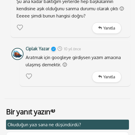
Şu ana kadar baktığım yerlerde hep başkalarının
Ta ki birisi çıkıp neden ve nasıl diyene kadar.
kendisine aşık olduğunu sanma durumu olarak çıktı 🙂
Eeeee şimdi bunun hangisi doğru?
Yanıtla
Ciplak Yazar
10 yıl önce
Aratmak için googleye girdiysen yazım amacına
ulaşmış demektir. 🙂
Yanıtla
Bir yanıt yazın
Okuduğun yazı sana ne düşündürdü?