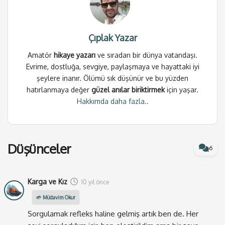
Oysa ben onu doğru olarak benimsemiş ve çoktan
kabul etmiştim. Sınırlarım içine almış ve doğruluk
kalemin kapılarını, hiç tereddüt etmeden açmıştım.
Çıplak Yazar
Amatör
hikaye yazarı
ve sıradan bir dünya vatandaşı.
Hayatta öğrendiğim en önemli şeyin
Evrime, dostluğa, sevgiye, paylaşmaya ve hayattaki iyi
sorgulamak olduğuna inanırım.
şeylere inanır. Ölümü sık düşünür ve bu yüzden
hatırlanmaya değer
güzel anılar biriktirmek
için yaşar.
Bu yüzden aklıma da hep şu üç soruyu getiririm:
Ne-
Hakkımda daha fazla..
neden-nasıl?
Felsefenin temelini de bu üç soru oluşturur. Bir şeyin
neden ve nasıl var olduğunu düşünmek; insanı ister
Düşünceler
6
istemez o şeyi araştırmaya ve doğru kaynaklardan
öğrenmeye teşvik ediyor. O yüzden bu üç sorunun,
edindiğim bilgiden bile daha değerli olduğuna inanırım.
Karga ve Kız
10 yıl önce
Bir müddet sonra bunu yaşam tarzı haline de
🌱 Müdavim Okur
getiriyorsunuz zaten. Siz farkında olmasanız da
Sorgulamak refleks haline gelmiş artık ben de. Her
zihniniz adeta kendi kendine
Ne-Neden-Nasıl
diye