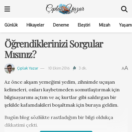
Günlük
Hikayeler
Deneme
Eleştiri
Mizah
Yaşam 
Öğrendiklerinizi Sorgular
Mısınız?
A
Çıplak Yazar
10 Ekim 2016
3 dk.
A
Az önce akşam yemeğimi yedim, zihnimde uçuşan
kelimeleri, onları kaybetmeden somutlaştırmak için
bilgisayarımı açtım ve aç kurtlar gibi saldırgan bir
şekilde kafamdakileri boşaltmak için buraya geldim.
Bugün blog sözlükte rastladığım bir bilgi oldukça
dikkatimi çekti.