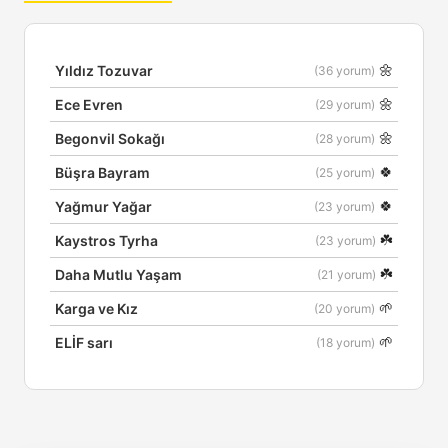
🌼
Yıldız Tozuvar
(36 yorum)
🌼
Ece Evren
(29 yorum)
🌼
Begonvil Sokağı
(28 yorum)
🍀
Büşra Bayram
(25 yorum)
🍀
Yağmur Yağar
(23 yorum)
☘️
Kaystros Tyrha
(23 yorum)
☘️
Daha Mutlu Yaşam
(21 yorum)
🌱
Karga ve Kız
(20 yorum)
🌱
ELİF sarı
(18 yorum)