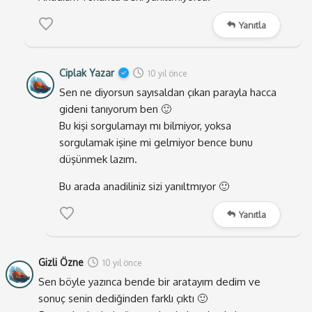
satılmayan şey şimdi neden satılıyor?
Yanıtla
Bu arada yukarıda yazılı olan bilgi de yanlıştır!
Sanırım bir yerden kopyalanarak yapıştırılmış.
Ciplak Yazar
10 yıl önce
Doğrusu ise;
kişilik bozukluğu ile birlikte, erkeğin kadın,
Sen ne diyorsun sayısaldan çıkan parayla hacca
kadının da erkek gibi hissetmesi durumudur.
gideni tanıyorum ben 🙂
Bu kişi sorgulamayı mı bilmiyor, yoksa
Sonuç olarak herkes doğrudan söz ettiğini düşünür,
sorgulamak işine mi gelmiyor bence bunu
hatta kendi yanlışlarına kendileri bile inanır. Siz de
düşünmek lazım.
neticede başkalarının yanlışlarını doğru olarak
Bu arada anadiliniz sizi yanıltmıyor 🙂
benimsersiniz.
Başkalarının doğrularıyla yaşamak
başlıklı yazımda bu konuyu ayrıca değinmiştim zaten.
Yanıtla
Kısaca sorgulamadığınız sürece başkalarının yanlışları
sizin doğrularınız hale gelir. Siz de o yanlışı başkalarına
Gizli Özne
10 yıl önce
doğru diye öğretirsiniz. Bu inanın hep böyle sürüp
Sen böyle yazınca bende bir aratayım dedim ve
gider.
sonuç senin dediğinden farklı çıktı 🙂