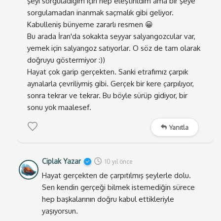
şeyi sorguladığım için hep eleştirildim ama bir şeye
sormayı öğreniyor. Bu öğrenme ve uygulama ile bazen
sorgulamadan inanmak saçmalık gibi geliyor.
öylesine şaşıp kalıyorsunuz ki; hayatınız boyunca doğru
Kabulleniş bünyeme zararlı resmen 😀
sandığınız bir şeyin, aslında yanlış olduğunu
Bu arada İran'da sokakta seyyar salyangozcular var,
anlıyorsunuz.
yemek için salyangoz satıyorlar. O söz de tam olarak
doğruyu göstermiyor :))
Dünya’nın yuvarlak olduğunu iddia eden adamın, deli
Hayat çok garip gerçekten. Sanki etrafımız çarpık
olarak idam edilmesini hatırladım birden. Bu da doğru
aynalarla çevriliymiş gibi. Gerçek bir kere çarpılıyor,
bir bilginin, yine sorgulanmadan yanlış olarak
sonra tekrar ve tekrar. Bu böyle sürüp gidiyor, bir
algılanmasının en güzel örneğidir. Aslında yapılan aynı
sonu yok maalesef.
yanlış,
sorgulamayı bilmemek.
Ama tutup da giyotin
Yanıtla
bıçaklarının bilendiği bir dönemde, toplumu
sorgulamayı bilmiyorlar diye eleştirmekte saçma olur.
Ciplak Yazar
10 yıl önce
Hayatımızda bizi etkisi altına almış kulaktan
Hayat gerçekten de çarpıtılmış şeylerle dolu.
dolma çok fazla bilgiyle yaşıyoruz.
Sen kendin gerçeği bilmek istemediğin sürece
hep başkalarının doğru kabul ettikleriyle
Şimdiye dek öğrendiğimiz ve doğru olduğunu
yaşıyorsun.
düşündüğümüz bilgilerin %50 sinin yanlış olduğunu