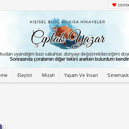
DESTE
kudan uyandığım bazı sabahlar, dünyayı değiştirebileceğimi dü
Sonrasında çorabımın diğer tekini ararken bulurdum kendim
eme
Eleştiri
Mizah
Yaşam Ve İnsan
Sinemas