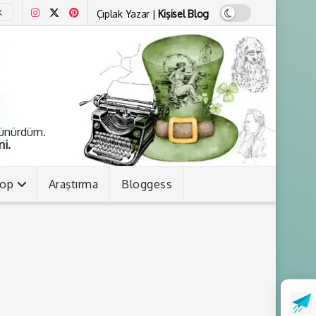
Çıplak Yazar |
Kişisel Blog
K
şünürdüm.
i.
kop
Araştırma
Bloggess