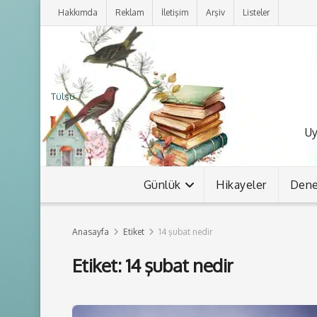
Hakkımda
Reklam
İletişim
Arşiv
Listeler
Tülsü
Uy
Günlük
Hikayeler
Den
Anasayfa
Etiket
14 şubat nedir
Etiket:
14 şubat nedir