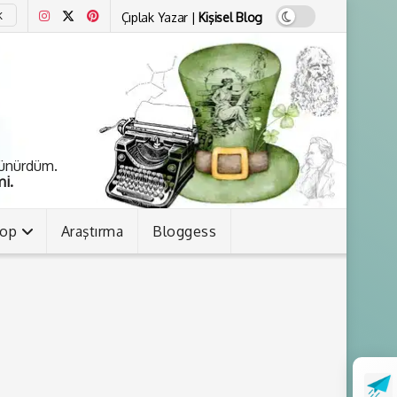
Çıplak Yazar |
Kişisel Blog
K
şünürdüm.
i.
kop
Araştırma
Bloggess