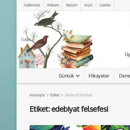
Hakkımda
Reklam
İletişim
Arşiv
Listeler
Tülsü
Uy
Günlük
Hikayeler
Den
Anasayfa
Etiket
edebiyat felsefesi
Etiket:
edebiyat felsefesi