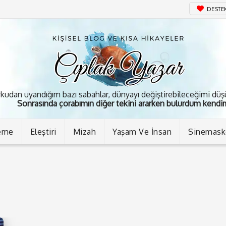
DESTE
kudan uyandığım bazı sabahlar, dünyayı değiştirebileceğimi dü
Sonrasında çorabımın diğer tekini ararken bulurdum kendim
eme
Eleştiri
Mizah
Yaşam Ve İnsan
Sinemas