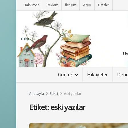
Hakkımda
Reklam
İletişim
Arşiv
Listeler
Tülsü
Uy
Günlük
Hikayeler
Den
Anasayfa
Etiket
eski yazılar
Etiket:
eski yazılar