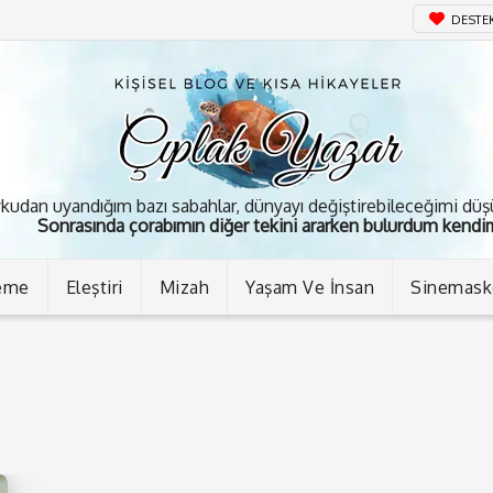
DESTE
kudan uyandığım bazı sabahlar, dünyayı değiştirebileceğimi dü
Sonrasında çorabımın diğer tekini ararken bulurdum kendim
eme
Eleştiri
Mizah
Yaşam Ve İnsan
Sinemas