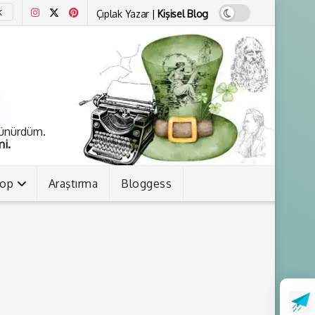
Çıplak Yazar |
Kişisel Blog
K
şünürdüm.
i.
kop
Araştırma
Bloggess