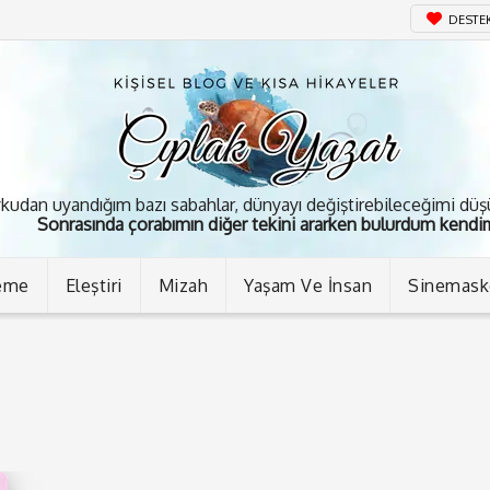
DESTE
kudan uyandığım bazı sabahlar, dünyayı değiştirebileceğimi dü
Sonrasında çorabımın diğer tekini ararken bulurdum kendim
eme
Eleştiri
Mizah
Yaşam Ve İnsan
Sinemas