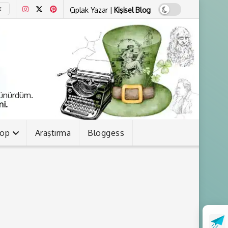
Çıplak Yazar |
Kişisel Blog
K
şünürdüm.
i.
kop
Araştırma
Bloggess