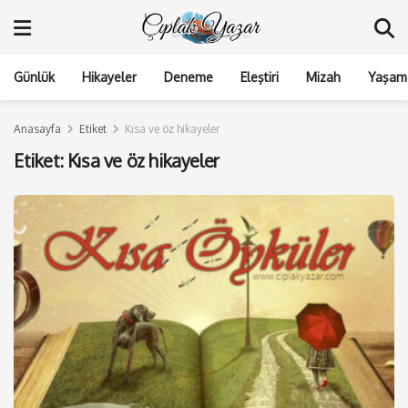
Günlük
Hikayeler
Deneme
Eleştiri
Mizah
Yaşam 
Anasayfa
Etiket
Kısa ve öz hikayeler
Etiket:
Kısa ve öz hikayeler