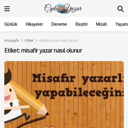
Günlük
Hikayeler
Deneme
Eleştiri
Mizah
Yaşam 
Anasayfa
Etiket
misafir yazar nasıl olunur
Etiket:
misafir yazar nasıl olunur