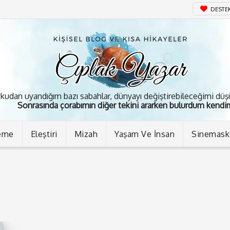
DESTE
kudan uyandığım bazı sabahlar, dünyayı değiştirebileceğimi dü
Sonrasında çorabımın diğer tekini ararken bulurdum kendim
eme
Eleştiri
Mizah
Yaşam Ve İnsan
Sinemas