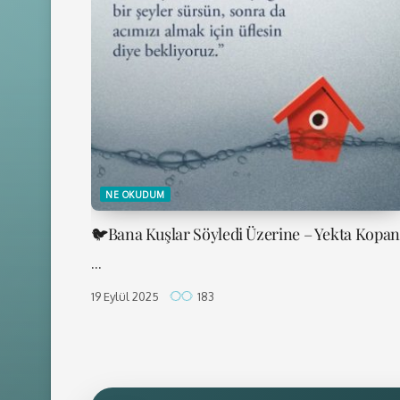
NE OKUDUM
🐦Bana Kuşlar Söyledi Üzerine – Yekta Kopan
...
19 Eylül 2025
183