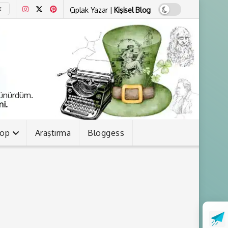
Çıplak Yazar |
Kişisel Blog
K
şünürdüm.
i.
kop
Araştırma
Bloggess