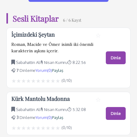
Sesli Kitaplar
6
/ 6 Kayıt
İçimizdeki Şeytan
☆
Roman, Macide ve Ömer isimli iki önemli
karakterin aşkını içerir.
Dinle
Sabahattin Ali
🎙️ Nisan Kumru
⏱️ 8:22:56
🎧
7
Dinleme
Yorum(0)
Paylaş
★
★
★
★
★
★
★
★
★
★
(
0
/10)
Kürk Mantolu Madonna
☆
Sabahattin Ali
🎙️ Nisan Kumru
⏱️ 5:32:08
Dinle
🎧
3
Dinleme
Yorum(0)
Paylaş
★
★
★
★
★
★
★
★
★
★
(
0
/10)