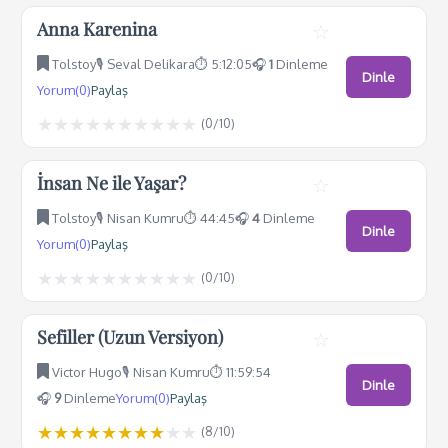
Anna Karenina
☆
Tolstoy
🎙️ Seval Delikara
⏱️ 5:12:05
🎧
1
Dinleme
Dinle
Yorum(0)
Paylaş
★
★
★
★
★
★
★
★
★
★
(
0
/10)
İnsan Ne ile Yaşar?
☆
Tolstoy
🎙️ Nisan Kumru
⏱️ 44:45
🎧
4
Dinleme
Dinle
Yorum(0)
Paylaş
★
★
★
★
★
★
★
★
★
★
(
0
/10)
Sefiller (Uzun Versiyon)
☆
Victor Hugo
🎙️ Nisan Kumru
⏱️ 11:59:54
Dinle
🎧
9
Dinleme
Yorum(0)
Paylaş
★
★
★
★
★
★
★
★
★
★
(
8
/10)