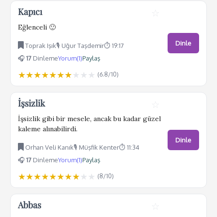
Kapıcı
☆
Eğlenceli 🙂
Dinle
Toprak Işık
🎙️ Uğur Taşdemir
⏱️ 19:17
🎧
17
Dinleme
Yorum(1)
Paylaş
★
★
★
★
★
★
★
★
★
★
(
6.8
/10)
İşsizlik
☆
İşsizlik gibi bir mesele, ancak bu kadar güzel
kaleme alınabilirdi.
Dinle
Orhan Veli Kanık
🎙️ Müşfik Kenter
⏱️ 11:34
🎧
17
Dinleme
Yorum(1)
Paylaş
★
★
★
★
★
★
★
★
★
★
(
8
/10)
Abbas
☆