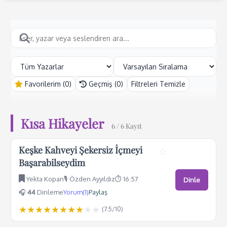
Favorilerim (
0
)
Geçmiş (
0
)
Filtreleri Temizle
Kısa Hikayeler
6
/ 6 Kayıt
Keşke Kahveyi Şekersiz İçmeyi
☆
Başarabilseydim
Yekta Kopan
🎙️ Özden Ayyıldız
⏱️ 16:57
Dinle
🎧
44
Dinleme
Yorum(1)
Paylaş
★
★
★
★
★
★
★
★
★
★
(
7.5
/10)