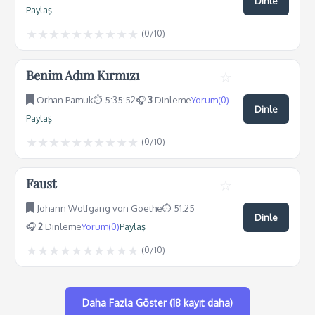
Dinle
Paylaş
★
★
★
★
★
★
★
★
★
★
(
0
/10)
Benim Adım Kırmızı
☆
Orhan Pamuk
⏱️ 5:35:52
🎧
3
Dinleme
Yorum(0)
Dinle
Paylaş
★
★
★
★
★
★
★
★
★
★
(
0
/10)
Faust
☆
Johann Wolfgang von Goethe
⏱️ 51:25
Dinle
🎧
2
Dinleme
Yorum(0)
Paylaş
★
★
★
★
★
★
★
★
★
★
(
0
/10)
Daha Fazla Göster (18 kayıt daha)