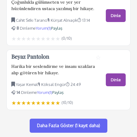
Çoğunlukla gülümseten ve yer yer
hüzünlendiren ustaca yazılmış bir hikaye.
Dinle
Cahit Sıtkı Tarancı
🎙️ Kürşat Alnıaçık
⏱️ 13:14
🎧
8
Dinleme
Yorum(1)
Paylaş
★
★
★
★
★
★
★
★
★
★
(
0
/10)
Beyaz Pantolon
☆
Harika bir seslendirme ve insanı uzaklara
alıp götüren bir hikaye.
Dinle
Yaşar Kemal
🎙️ Köksal Engür
⏱️ 24:49
🎧
14
Dinleme
Yorum(1)
Paylaş
★
★
★
★
★
★
★
★
★
★
(
10
/10)
Daha Fazla Göster (1 kayıt daha)