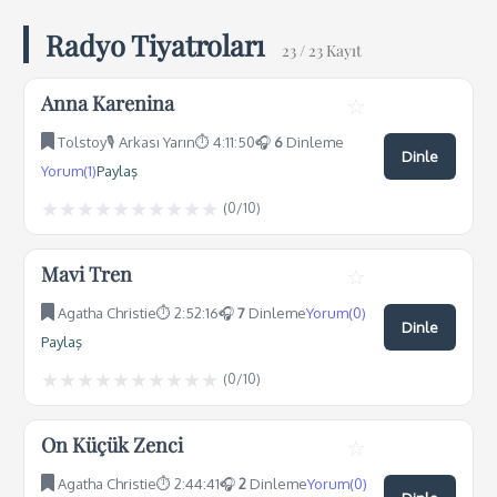
Radyo Tiyatroları
23
/ 23 Kayıt
Anna Karenina
☆
Tolstoy
🎙️ Arkası Yarın
⏱️ 4:11:50
🎧
6
Dinleme
Dinle
Yorum(1)
Paylaş
★
★
★
★
★
★
★
★
★
★
(
0
/10)
Mavi Tren
☆
Agatha Christie
⏱️ 2:52:16
🎧
7
Dinleme
Yorum(0)
Dinle
Paylaş
★
★
★
★
★
★
★
★
★
★
(
0
/10)
On Küçük Zenci
☆
Agatha Christie
⏱️ 2:44:41
🎧
2
Dinleme
Yorum(0)