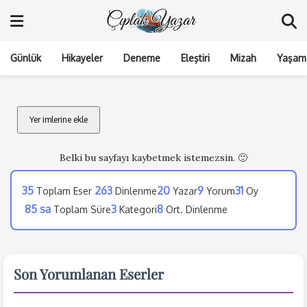
Günlük
Hikayeler
Deneme
Eleştiri
Mizah
Yaşam 
Yer imlerine ekle
Belki bu sayfayı kaybetmek istemezsin. 🙂
35
263
20
9
31
Toplam Eser
️
Dinlenme
Yazar
Yorum
Oy
85 sa
3
8
️
Toplam Süre
Kategori
Ort. Dinlenme
Son Yorumlanan Eserler