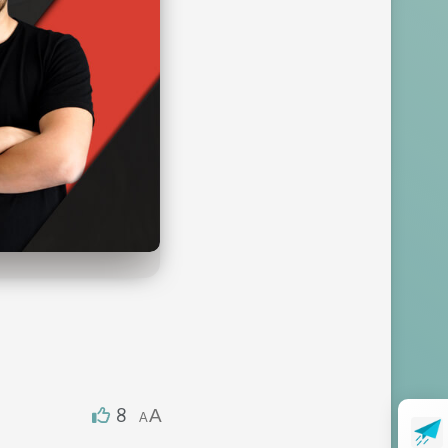
8
A
A