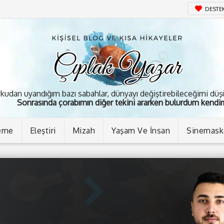
DESTE
kudan uyandığım bazı sabahlar, dünyayı değiştirebileceğimi dü
Sonrasında çorabımın diğer tekini ararken bulurdum kendim
eme
Eleştiri
Mizah
Yaşam Ve İnsan
Sinemas