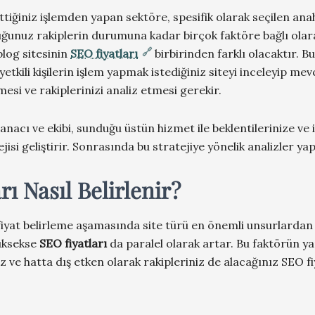
ttiğiniz işlemden yapan sektöre, spesifik olarak seçilen ana
ğunuz rakiplerin durumuna kadar birçok faktöre bağlı olara
 blog sitesinin
SEO fiyatları
birbirinden farklı olacaktır. 
yetkili kişilerin işlem yapmak istediğiniz siteyi inceleyip me
mesi ve rakiplerinizi analiz etmesi gerekir.
acı ve ekibi, sunduğu üstün hizmet ile beklentilerinize ve i
jisi geliştirir. Sonrasında bu stratejiye yönelik analizler yap
rı
Nasıl Belirlenir?
 fiyat belirleme aşamasında site türü en önemli unsurlardan b
yüksekse
SEO fiyatları
da paralel olarak artar. Bu faktörün yan
iz ve hatta dış etken olarak rakipleriniz de alacağınız SEO fi