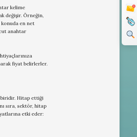
htar kelime
k değişir. Örneğin,
Bu konuda en net
vcut anahtar
htiyaçlarınıza
arak fiyat belirlerler.
iridir. Hitap ettiği
ı sıra, sektör, hitap
yatlarına etki eder: