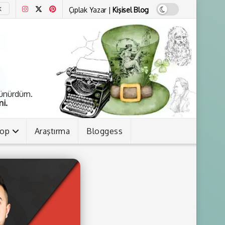
Çıplak Yazar |
Kişisel Blog
K
şünürdüm.
i.
kop
Araştırma
Bloggess