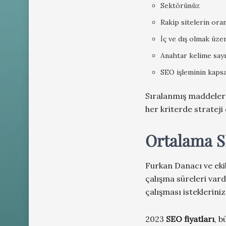
Sektörünüz
Rakip sitelerin oran
İç ve dış olmak üze
Anahtar kelime sayı
SEO işleminin kaps
Sıralanmış maddele
her kriterde strateji
Ortalama
S
Furkan Danacı ve ekib
çalışma süreleri vardı
çalışması isteklerini
2023
SEO fiyatları
, 