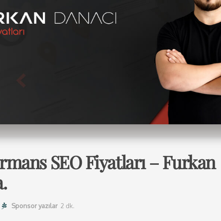
ormans SEO Fiyatları – Furkan
.
Sponsor yazılar
2 dk.