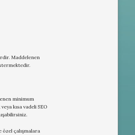
lerdir. Maddelenen
östermektedir.
lirlenen minimum
k veya kısa vadeli SEO
şabilirsiniz.
 özel çalışmalara