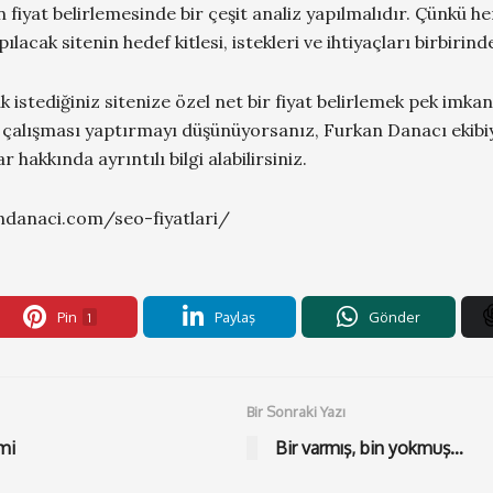
n fiyat belirlemesinde bir çeşit analiz yapılmalıdır. Çünkü he
ılacak sitenin hedef kitlesi, istekleri ve ihtiyaçları birbirind
k istediğiniz sitenize özel net bir fiyat belirlemek pek imkan
O çalışması yaptırmayı düşünüyorsanız, Furkan Danacı ekibiy
r hakkında ayrıntılı bilgi alabilirsiniz.
danaci.com/seo-fiyatlari/
Pin
Paylaş
Gönder
1
Bir Sonraki Yazı
mi
Bir varmış, bin yokmuş…