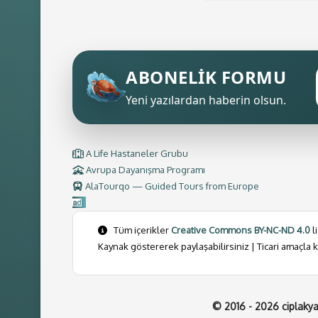
ABONELİK FORMU
Yeni yazılardan haberin olsun.
A Life Hastaneler Grubu
Avrupa Dayanışma Programı
AlaTourqo — Guided Tours from Europe
Tüm içerikler
Creative Commons BY-NC-ND 4.0
l
Kaynak göstererek paylaşabilirsiniz | Ticari amaçla k
© 2016 - 2026 ciplaky