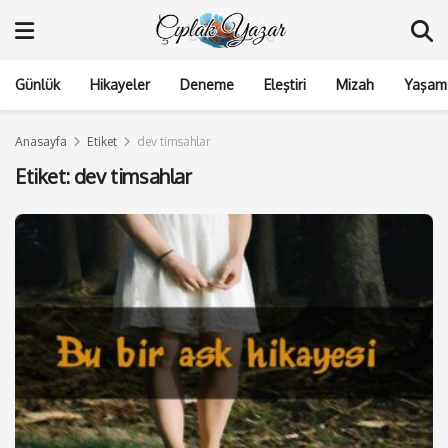
Günlük
Hikayeler
Deneme
Eleştiri
Mizah
Yaşam 
Anasayfa
Etiket
dev timsahlar
Etiket:
dev timsahlar