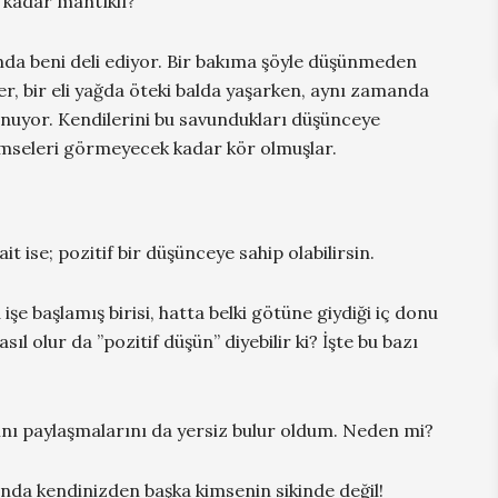
 kadar mantıklı?
ında beni deli ediyor. Bir bakıma şöyle düşünmeden
r, bir eli yağda öteki balda yaşarken, aynı zamanda
nuyor. Kendilerini bu savundukları düşünceye
kimseleri görmeyecek kadar kör olmuşlar.
ise; pozitif bir düşünceye sahip olabilirsin.
işe başlamış birisi, hatta belki götüne giydiği iç donu
sıl olur da ”pozitif düşün” diyebilir ki? İşte bu bazı
rını paylaşmalarını da yersiz bulur oldum. Neden mi?
lında kendinizden başka kimsenin sikinde değil!