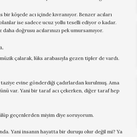
s bir köşede acı içinde kıvranıyor. Benzer acıları
lanlar ise sadece ucuz yollu teselli ediyor o kadar.
ız daha doğrusu acılarınızı pek umursamıyor.
a.
üzik çalarak, lüks arabasıyla gezen tipler de vardı.
 taziye evine gönderdiği çadırlardan kurulmuş. Ama
nü var. Yani bir taraf acı çekerken, diğer taraf hep
ülüp geçenlerden miyim diye soruyorum.
lında. Yani insanın hayatta bir duruşu olur değil mi? Ya