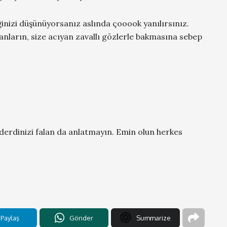
ğinizi düşünüyorsanız aslında çooook yanılırsınız.
nsanların, size acıyan zavallı gözlerle bakmasına sebep
derdinizi falan da anlatmayın. Emin olun herkes
Paylaş
Gönder
Summarize