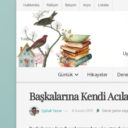
Hakkımda
Reklam
İletişim
Arşiv
Listeler
Tülsü
Uy
Günlük
Hikayeler
Den
Başkalarına Kendi Acıl
Çıplak Yazar
4 Kasım 2017
Gece yarısı say