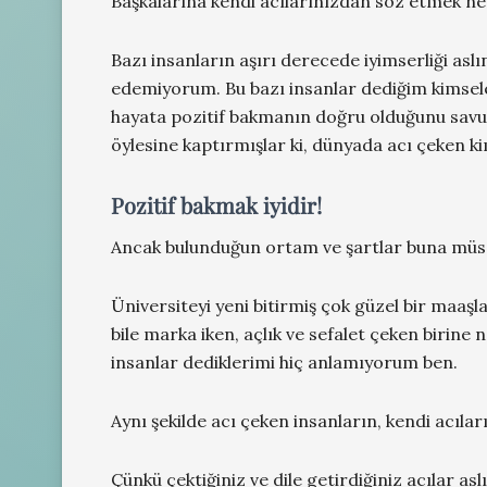
Başkalarına kendi acılarınızdan söz etmek ne
Bazı insanların aşırı derecede iyimserliği asl
edemiyorum. Bu bazı insanlar dediğim kimsele
hayata pozitif bakmanın doğru olduğunu savu
öylesine kaptırmışlar ki, dünyada acı çeken 
Pozitif bakmak iyidir!
Ancak bulunduğun ortam ve şartlar buna müsait 
Üniversiteyi yeni bitirmiş çok güzel bir maaşla 
bile marka iken, açlık ve sefalet çeken birine na
insanlar dediklerimi hiç anlamıyorum ben.
Aynı şekilde acı çeken insanların, kendi acıla
Çünkü çektiğiniz ve dile getirdiğiniz acılar as