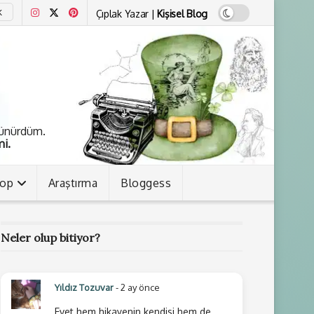
Çıplak Yazar |
Kişisel Blog
K
şünürdüm.
i.
kop
Araştırma
Bloggess
Neler olup bitiyor?
Yıldız Tozuvar
- 2 ay önce
Evet hem hikayenin kendisi hem de