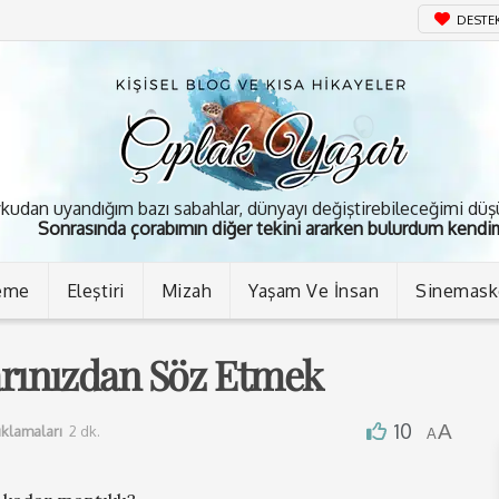
DESTE
kudan uyandığım bazı sabahlar, dünyayı değiştirebileceğimi dü
Sonrasında çorabımın diğer tekini ararken bulurdum kendim
eme
Eleştiri
Mizah
Yaşam Ve İnsan
Sinemas
arınızdan Söz Etmek
10
A
ıklamaları
2 dk.
A