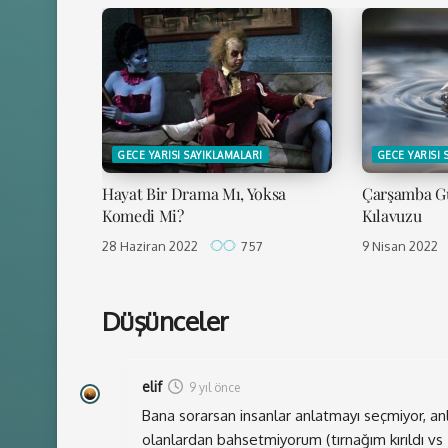
GECE YARISI SAYIKLAMALARI
GECE YARISI 
Hayat Bir Drama Mı, Yoksa
Çarşamba Gü
Komedi Mi?
Kılavuzu
28 Haziran 2022
757
9 Nisan 2022
Düşünceler
elif
9 yıl önce
Bana sorarsan insanlar anlatmayı seçmiyor, anl
olanlardan bahsetmiyorum (tırnağım kırıldı vs 