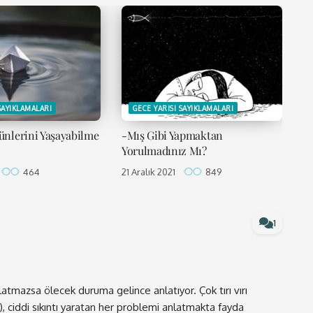
SAYIKLAMALARI
GECE YARISI SAYIKLAMALARI
nlerini Yaşayabilme
-Mış Gibi Yapmaktan
Yorulmadınız Mı?
464
21 Aralık 2021
849
1
atmazsa ölecek duruma gelince anlatıyor. Çok tırı vırı
), ciddi sıkıntı yaratan her problemi anlatmakta fayda