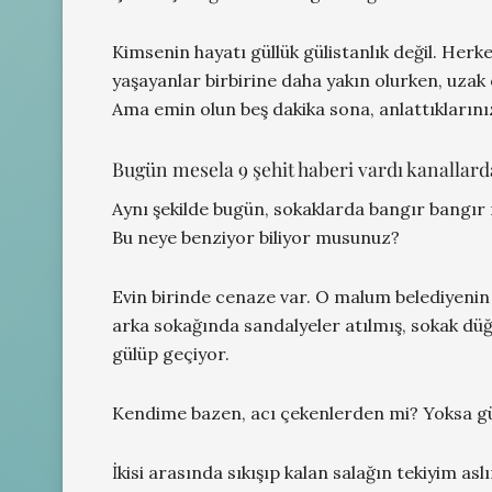
Kimsenin hayatı güllük gülistanlık değil. Herke
yaşayanlar birbirine daha yakın olurken, uzak o
Ama emin olun beş dakika sona, anlattıkların
Bugün mesela 9 şehit haberi vardı kanallard
Aynı şekilde bugün, sokaklarda bangır bangır m
Bu neye benziyor biliyor musunuz?
Evin birinde cenaze var. O malum belediyenin
arka sokağında sandalyeler atılmış, sokak düğü
gülüp geçiyor.
Kendime bazen, acı çekenlerden mi? Yoksa g
İkisi arasında sıkışıp kalan salağın tekiyim as