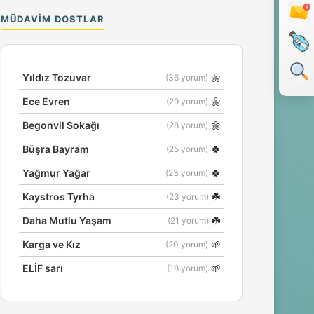
MÜDAVIM DOSTLAR
🌼
Yıldız Tozuvar
(36 yorum)
🌼
Ece Evren
(29 yorum)
🌼
Begonvil Sokağı
(28 yorum)
🍀
Büşra Bayram
(25 yorum)
🍀
Yağmur Yağar
(23 yorum)
☘️
Kaystros Tyrha
(23 yorum)
☘️
Daha Mutlu Yaşam
(21 yorum)
🌱
Karga ve Kız
(20 yorum)
🌱
ELİF sarı
(18 yorum)