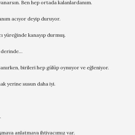
yanarsın. Ben hep ortada kalanlardanım.
 yanım acıyor deyip duruyor.
 acı yüreğinde kanayıp durmuş.
m derinde…
ranırken, birileri hep gülüp oynuyor ve eğleniyor.
ak yerine susun daha iyi.
…
aşmaya anlatmaya ihtiyacımız var.