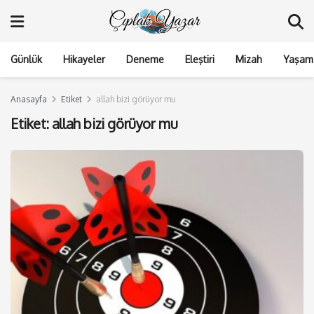
Günlük
Hikayeler
Deneme
Eleştiri
Mizah
Yaşam 
Anasayfa
Etiket
allah bizi görüyor mu
Etiket:
allah bizi görüyor mu