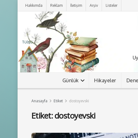
Hakkımda
Reklam
İletişim
Arşiv
Listeler
Tülsü
Uy
Günlük
Hikayeler
Den
Anasayfa
Etiket
dostoyevski
Etiket:
dostoyevski