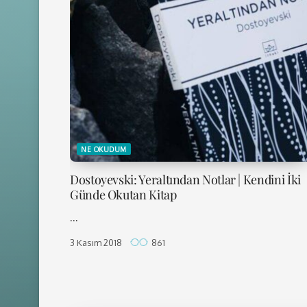
NE OKUDUM
Dostoyevski: Yeraltından Notlar | Kendini İki
Günde Okutan Kitap
...
3 Kasım 2018
861