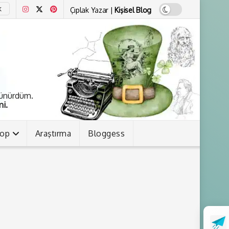
Çıplak Yazar |
Kişisel Blog
K
şünürdüm.
i.
kop
Araştırma
Bloggess