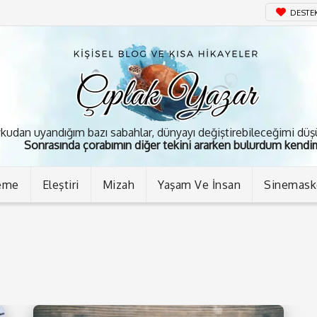
DESTE
kudan uyandığım bazı sabahlar, dünyayı değiştirebileceğimi dü
Sonrasında çorabımın diğer tekini ararken bulurdum kendim
eme
Eleştiri
Mizah
Yaşam Ve İnsan
Sinemas