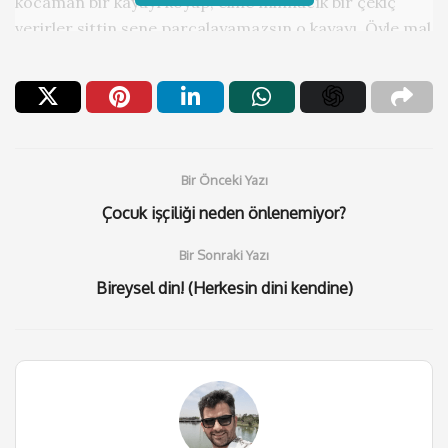
kocaman bir kayayı koyup, eline minnacık bir çekiç
verirler sittin sene parçalayamazsın o kayayı. Öyle mal
mal uğraşıp durursun. Götünden terler akar günlerin
ayların heba olup gider.
Ya da taşaklı bir dayın falan olacak bir yerlerde. Bir
telefon takkkk halledecek her şeyi..
– Alo dayı.
Bir Önceki Yazı
Ya bizim proje onaylanmamış sen araya girsen
Çocuk işçiliği neden önlenemiyor?
diyorum.
Bir Sonraki Yazı
Girer tabi canım. Dayı bu boru mu?
Bireysel din! (Herkesin dini kendine)
O da mı yok din tüccarı olacaksın arkadaş. Ticaret
sünnettir deyip aldığını alıp, sattığını satacaksın.
Korkma bizim insanımız ne verirsen yer.
Hiçbiri yok mu amına koyayım? O zaman kendi çabanla
bir yerlere gelmeye çabalayıp duracaksın. Ama nafile