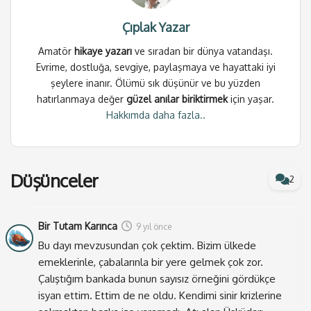
kontenjanlar çoktan dolmuş be kardeşim. Hak
etmediği mevkide olan yüzlerce embesil var bu ülkede.
Çıplak Yazar
Kıçlarını o koltuklara öylesine yapıştırmışlar ki,
Amatör
hikaye yazarı
ve sıradan bir dünya vatandaşı.
kalktıklarında sıfır km olan koltuğu ve giydikleri
Evrime, dostluğa, sevgiye, paylaşmaya ve hayattaki iyi
pantolonu çoktan eskitmiş oluyorlar. Hep o yalakalıkla
şeylere inanır. Ölümü sık düşünür ve bu yüzden
ya da dayısının bilmem nesinin torpili ile bir yere
hatırlanmaya değer
güzel anılar biriktirmek
için yaşar.
gelmiş beleşçiler sürüsü.
Hakkımda daha fazla..
Bilişim uzmanıyım diyor salak karının biri.. Bakıyorsun
daha bilgisayarın kısayol tuşlarından haberi yok, iki
Düşünceler
parmağıyla yazı yazıyor, Word exel dışında bir
2
sikimden anladığı yok. Ama uzman mı? Uzman. Onun
dayısı var çünkü.. Senin var mı?
Bir Tutam Karınca
9 yıl önce
Arabanın arkasına babam sağ olsun falan yazdıran
Bu dayı mevzusundan çok çektim. Bizim ülkede
tipler olur ya hani.. Bunlar da o tayfadan işte. Atama
emeklerinle, çabalarınla bir yere gelmek çok zor.
Çalıştığım bankada bunun sayısız örneğini gördükçe
bekleyen öğretmeni, yüksek lisans yapmış öğrencisi de
isyan ettim. Ettim de ne oldu. Kendimi sinir krizlerine
boş boş gezi versin kimin umurunda ki? Hatta gitsin