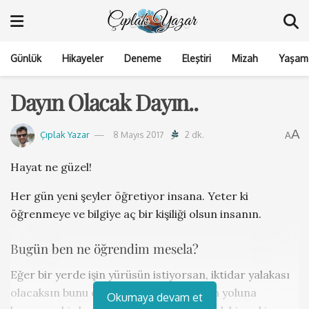
Günlük
Hikayeler
Deneme
Eleştiri
Mizah
Yaşam 
Dayın Olacak Dayın..
A
Çıplak Yazar
8 Mayıs 2017
2 dk.
A
Hayat ne güzel!
Her gün yeni şeyler öğretiyor insana. Yeter ki
öğrenmeye ve bilgiye aç bir kişiliği olsun insanın.
Bugün ben ne öğrendim mesela?
Eğer bir yerde işin yürüsün istiyorsan, iktidar yalakası
olacaksın bunu öğrendim. Eğer değilsen yoluna
Okumaya devam et