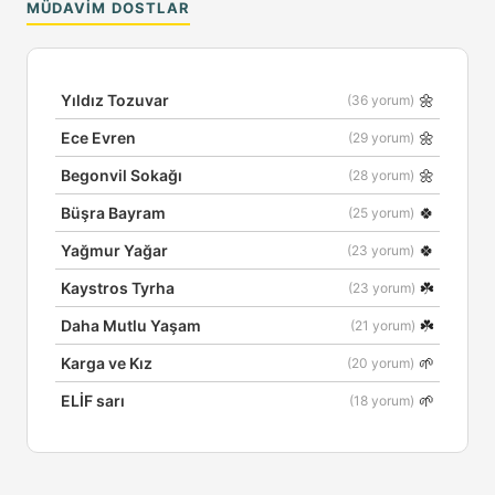
MÜDAVIM DOSTLAR
🌼
Yıldız Tozuvar
(36 yorum)
🌼
Ece Evren
(29 yorum)
🌼
Begonvil Sokağı
(28 yorum)
🍀
Büşra Bayram
(25 yorum)
🍀
Yağmur Yağar
(23 yorum)
☘️
Kaystros Tyrha
(23 yorum)
☘️
Daha Mutlu Yaşam
(21 yorum)
🌱
Karga ve Kız
(20 yorum)
🌱
ELİF sarı
(18 yorum)