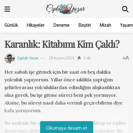
Günlük
Hikayeler
Deneme
Eleştiri
Mizah
Yaşam 
Karanlık: Kitabımı Kim Çaldı?
A
Çıplak Yazar
28 Kasım 2025
3 dk.
A
Her sabah işe gitmek için bir saat on beş dakika
yolculuk yapıyorum. Yıllar önce sıklıkla yaptığım
şehirlerarası yolculuklardan edindiğim alışkanlıktan
olsa gerek, bu işe gitme süreci beni pek yormuyor.
Aksine, bu süreyi nasıl daha verimli geçirebilirim diye
kafa yoruyorum.
Bu nedenle bir müddet bu zamanı, sesli kitap ve radyo
Okumaya devam et
tiyatroları dinleyerek değerlendirmeye başladım. Bir