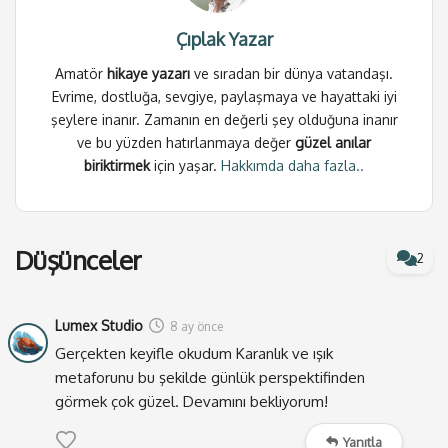
en yakın düğmenin yerini arıyoruz.
Çıplak Yazar
Bir yandan telaşla hazırlanmaya çalışırken bir yandan
da sese duyarlı otomatik sensör görevi gören
Amatör
hikaye yazarı
ve sıradan bir dünya vatandaşı.
kulaklarımızı açıp dışarıda yağmur var mı diye
Evrime, dostluğa, sevgiye, paylaşmaya ve hayattaki iyi
şeylere inanır. Zamanın en değerli şey olduğuna inanır
dinliyoruz. Eğer bir yağmur sesi varsa en yakın
ve bu yüzden hatırlanmaya değer
güzel anılar
pencereye gidilip perde usulca aralanır. Hâlâ
biriktirmek
için yaşar.
Hakkımda daha fazla..
yanmakta olan sokak lambasının yaymakta olduğu ışığa
birkaç saniye bakılarak emin olunur. O an, daha kalın
bir şeyler giyme düşüncesiyle birlikte portmantoda
şemsiye arayışı başlar. Şemsiyeyi bulup yanımıza
Düşünceler
2
aldıktan sonra ıslanmayacak olmanın verdiği
mutlulukla nihayet sokağa çıkarız. Biraz da elimizdeki
Lumex Studio
8 ay önce
şemsiyenin verdiği güven duygusuyla dış dünyaya karşı
Gerçekten keyifle okudum Karanlık ve ışık
kazanmış olduğumuz minik zaferimizin tadını
metaforunu bu şekilde günlük perspektifinden
çıkarırız.
görmek çok güzel. Devamını bekliyorum!
Her şeye rağmen, yetişmemiz gereken yerlere sabahın
Yanıtla