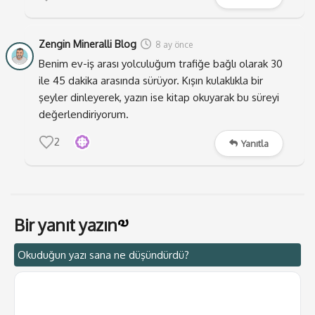
o dinginliği ve sessizliği içinde huzurla yürürüz. Ve
yağmur altında ve şemsiye açık elbette. Havanın henüz
egzoz dumanıyla kirlenmemiş ve toprak kokusuyla
Zengin Mineralli Blog
8 ay önce
bütünleşmiş kokusu, karanlığa rağmen içimize yaşama
Benim ev-iş arası yolculuğum trafiğe bağlı olarak 30
sevinci doldurur.
ile 45 dakika arasında sürüyor. Kışın kulaklıkla bir
şeyler dinleyerek, yazın ise kitap okuyarak bu süreyi
Yolcu
değerlendiriyorum.
luk
başla
2
Yanıtla
yınca
büyü
k bir
heve
Bir yanıt yazın
sle
çantamızdaki kitabı çıkarıp okumaya başlarız. Nerede
Okuduğun yazı sana ne düşündürdü?
kaldığımızı, ayraç bulamadığımızdan uzunlamasına
katlayıp koyduğumuz on lira söyler bize. Ancak ne var
ki kitabın kapağındaki renkler bile zar zor seçilirken