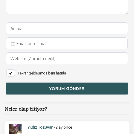
sayfaların içindeki karanlığa öylece bakakalırız. Kitap,
hafif bir üzüntüyle kapatılıp çantaya olduğu gibi geri
koyulduktan sonra gözler yeniden hafifçe kapanır ve
yeniden umutsuzca bir uyuma girişimi başlar. Fakat
uyuyamayız. Düşünceler zihnimizde dönüp dolaşırken,
“Kitabımı kim çaldı?” gibisinden ilginç bir soru belirir
aklımızda. Ve tekrar eden cevapsız diğer sorular… En
sonunda sorular da cevapsız kalır ve bir ışık bekleyen
oda karanlığında hepsi görünmez bir hâl alır.
Tekrar geldiğimde beni hatırla
Karanlık yoktu aslında. Olan şey ışıksızlıktı.
Yine de bir umut telefonu elinize alıp tüm bunları
yazmak isterseniz. Bir şekilde içimden çıkıp karanlığa,
aydınlığa, havaya, çamura karışsın isterseniz. Ve
Neler olup bitiyor?
kendinize yolladığınız o ilginç mesajlardan birine
başlamak üzere şöyle girersiniz cümleye:
Yıldız Tozuvar
- 2 ay önce