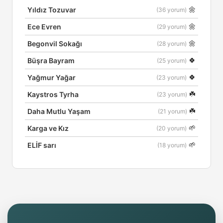
🌼
Yıldız Tozuvar
(36 yorum)
🌼
Ece Evren
(29 yorum)
🌼
Begonvil Sokağı
(28 yorum)
🍀
Büşra Bayram
(25 yorum)
🍀
Yağmur Yağar
(23 yorum)
☘️
Kaystros Tyrha
(23 yorum)
☘️
Daha Mutlu Yaşam
(21 yorum)
🌱
Karga ve Kız
(20 yorum)
🌱
ELİF sarı
(18 yorum)