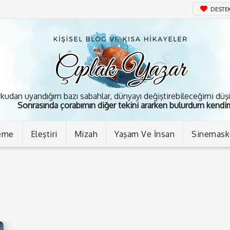
DESTE
kudan uyandığım bazı sabahlar, dünyayı değiştirebileceğimi dü
Sonrasında çorabımın diğer tekini ararken bulurdum kendim
eme
Eleştiri
Mizah
Yaşam Ve İnsan
Sinemas