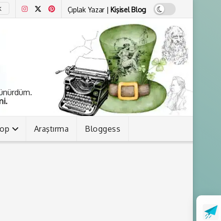
Çıplak Yazar |
Kişisel Blog
K
şünürdüm.
i.
kop
Araştırma
Bloggess