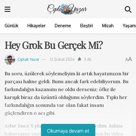
Günlük
Hikayeler
Deneme
Eleştiri
Mizah
Yaşam 
Hey Grok Bu Gerçek Mi?
A
Çıplak Yazar
12 Şubat 2026
3 dk.
A
Bu soru, üzülerek söylemeliyim ki artık hayatımızın bir
parçası haline geldi. Bunu ancak fark edebiliyorum. Bu
farkındalığın kazanımı ne oldu derseniz; öfke ile
karışık biraz da üzüntü olduğunu söylerdim. Tıpkı her
farkındalığın sonunda var olan fakat insanı
güçlendiren o acı gibi.
Aylar önce X platformunda bir video izledim. Aslına
Okumaya devam et
bakarsanız yazının çıkış noktası da kısmen bu video