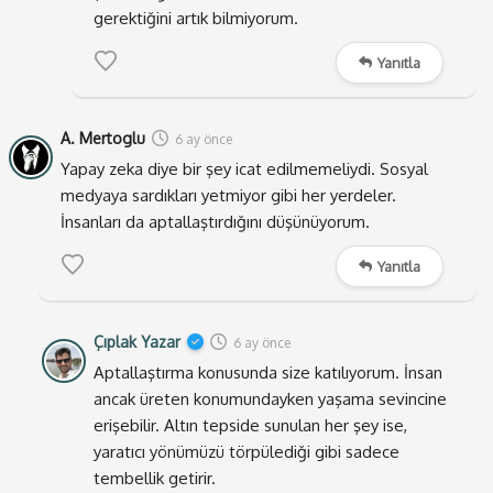
gerektiğini artık bilmiyorum.
Yanıtla
Mağara Alegorisi
AI’nin gelişimiyle insanlar,
A. Mertoglu
6 ay önce
yaşanmamış fakat yaşanması
Yapay zeka diye bir şey icat edilmemeliydi. Sosyal
muhtemel olayları gerçek gibi
medyaya sardıkları yetmiyor gibi her yerdeler.
İnsanları da aptallaştırdığını düşünüyorum.
kurgulayıp, kendi anlatılarına
herkes gibi inanmaya başladı.
Yanıtla
Son günlerde oldukça sık rastladığım bir diğer durum
Çıplak Yazar
6 ay önce
ise kusursuz gramerler ile yazılmış harika hikâyeler;
Aptallaştırma konusunda size katılıyorum. İnsan
özellikle de X platformunda. Kiracısını çıkaramayan
ancak üreten konumundayken yaşama sevincine
mağdur ev sahiplerinin yaşadığı olaylar, araç alım
erişebilir. Altın tepside sunulan her şey ise,
satımında ilginç sorunlar yaşayanlar, ekmek fırınında
yaratıcı yönümüzü törpülediği gibi sadece
çalışıp kapısının önünden utana sıkala geçen kadına
tembellik getirir.