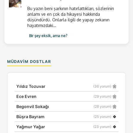
Bu yazın beni şarkının hatırlattıkları, sözlerinin
anlamı ve en çok da hikayesi hakkında
düşündürdü. Onlarla ilgili de yapay zekanın
hayatımızdaki…
Bir şey eksik, ama ne?
MÜDAVIM DOSTLAR
🌼
Yıldız Tozuvar
(36 yorum)
🌼
Ece Evren
(29 yorum)
🌼
Begonvil Sokağı
(28 yorum)
🍀
Büşra Bayram
(25 yorum)
🍀
Yağmur Yağar
(23 yorum)