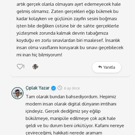
koruyacağız açıkçası onu da bilmiyorum.
artık gerçek olanla olmayanı ayırt edemeyecek hale
gelmiş olmamız. Zaten gerçekleri eğip bükmek bu
Çünkü sorun dinlediğimiz ya da izlediğimiz şeylerin
kadar kolayken ve güçlünün zayıfın sesini boğması
sahte olması değil. Sorun, hislerimizin bir gerçek
işten bile değilken üstüne bir de sahte gerçeklerle
karşısında yankılanıp bize geri dönememesi. Çünkü
yüzleşmek zorunda kalmak devrin tabağımıza
bize bir şekilde geri dönsün diye kollarımızı açıp
koyduğu en zorlu sınavlardan biri maalesef. İnsanlık
beklediğimiz o duygularımız, AI ile sadece duvara
insan olma vasıflarını koruyarak bu sınavı geçebilecek
toslamış duygular olarak kalıyor. Sorun, algılarımızın
mi inan hiç bilmiyorum!
kolayca alt edilmesinde ve bizim bu durum karşısında
1
Yanıtla
çaresiz oluşumuzda.
Çıplak Yazar
6 ay önce
Tam olarak bundan bahsediyordum. Hepimiz
modern insan olarak digital dünyanın imtihanı
içindeyiz. Gerçek dediğimiz şey eğilip
bükülmeye, manipüle edilmeye çok açık hale
geldi ve bu durum beni ürkütüyor. Kafamı nereye
çevireceğimi, hakikati nerede aramam