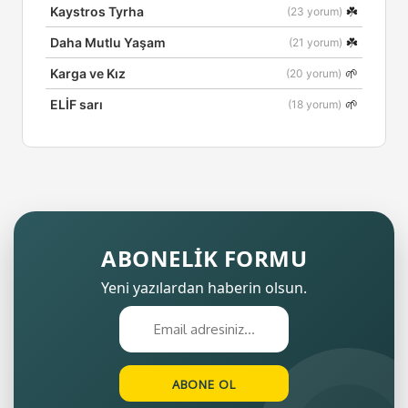
☘️
Kaystros Tyrha
(23 yorum)
☘️
Daha Mutlu Yaşam
(21 yorum)
🌱
Karga ve Kız
(20 yorum)
🌱
ELİF sarı
(18 yorum)
ABONELİK FORMU
Yeni yazılardan haberin olsun.