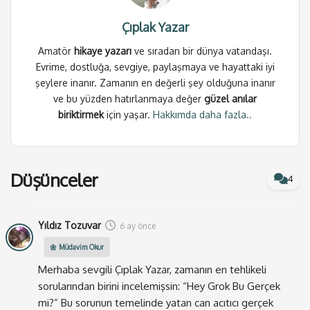
tam olarak buydu.
Çıplak Yazar
“Bundan sonra gördüğün hiçbir şeye hemen inanma.”
Her ne ile karşılaşırsan karşılaş, “bu AI olabilir mi”
Amatör
hikaye yazarı
ve sıradan bir dünya vatandaşı.
gibisinden bir otomatik filtre uygulamayı ihmal etme.
Evrime, dostluğa, sevgiye, paylaşmaya ve hayattaki iyi
şeylere inanır. Zamanın en değerli şey olduğuna inanır
O an gördüğün her ne ise; tüm duygularını kilitleyip
ve bu yüzden hatırlanmaya değer
güzel anılar
görmüş olduğun ilk
hey grok bu gerçek mi
yorumunun
biriktirmek
için yaşar.
Hakkımda daha fazla..
altındaki cevabı oku. Tüm bunlar kendime söylediğim
ve aynı zamanda birer kalkan olabileceğini umduğum
basit cümlelerdi.
Düşünceler
4
Aslına bakarsanız (itiraf etmek gerekirse) bu çok
yorucu bir eylem ve fakat bunun da farkındayım. Bu
durumla uzun süre nasıl baş edebiliriz; zihnimizin
Yıldız Tozuvar
6 ay önce
henüz alışık olmadığı ve geliştirmediği bu refleksi nasıl
🌼 Müdavim Okur
geliştireceğiz, dahası geliştirince ne olacak
Merhaba sevgili Çıplak Yazar, zamanın en tehlikeli
bilmiyorum. Böyle bir ortamda insani duygularımızı,
sorularından birini incelemişsin: “Hey Grok Bu Gerçek
harcadığımız enerjiyi, samimiyetimizi nasıl
mi?” Bu sorunun temelinde yatan can acıtıcı gerçek